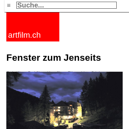
≡
artfilm.ch
Fenster zum Jenseits
Spielfilme
Dokfilme
Kurzfilme
Filmzyklen
Stichworte
Nachrichten
F-Rated
FAQ
Kontakt
Maillist
Warenkorb
AGB
Kaufen
Aktivieren
Abo
216.73.217.108