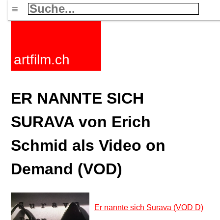
≡
artfilm.ch
ER NANNTE SICH
SURAVA von Erich
Schmid als Video on
Demand (VOD)
Er nannte sich Surava (VOD D)