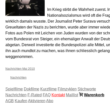
Im Krieg stirbt die Wahrheit zuerst.
Nationalsozialsmus wird oft die Frag
wirklich damals wusste. Der Journalist Peter Surava versuch
Greueltaten der Nazis zu berichten, wurde aber immer wiede
Fotos aus Polen mit Leichen von Juden wurden von der sch
vom Bundesrat von Steiger, ein ehemaliger Anwalt der Deu
abgetan. Derweil investierte die Bundespolizei alle Mittel, 
ihn auch mundtot zu machen, was ihnen schliesslich gelan
weggenommen.
Nachrichten Mai 2010
Nachrichten
Spielfilme
Dokfilme
Kurzfilme
Filmzyklen
Stichworte
Nachrichten
F-Rated
FAQ
Kontakt
Maillist
Warenkorb
AGB
Kaufen
Aktivieren
Abo