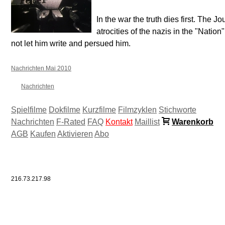
In the war the truth dies first. The Jo
atrocities of the nazis in the "Natio
not let him write and persued him.
Nachrichten Mai 2010
Nachrichten
Spielfilme
Dokfilme
Kurzfilme
Filmzyklen
Stichworte
Nachrichten
F-Rated
FAQ
Kontakt
Maillist
Warenkorb
AGB
Kaufen
Aktivieren
Abo
216.73.217.98