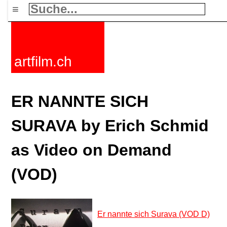
≡
artfilm.ch
ER NANNTE SICH
SURAVA by Erich Schmid
as Video on Demand
(VOD)
Er nannte sich Surava (VOD D)