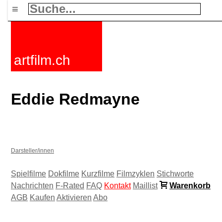
≡
artfilm.ch
Eddie Redmayne
Darsteller/innen
Spielfilme
Dokfilme
Kurzfilme
Filmzyklen
Stichworte
Nachrichten
F-Rated
FAQ
Kontakt
Maillist
Warenkorb
AGB
Kaufen
Aktivieren
Abo