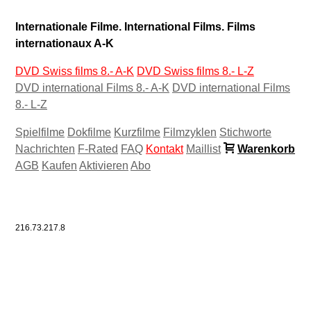
Internationale Filme. International Films. Films
internationaux A-K
DVD Swiss films 8.- A-K
DVD Swiss films 8.- L-Z
DVD international Films 8.- A-K
DVD international Films
8.- L-Z
Spielfilme
Dokfilme
Kurzfilme
Filmzyklen
Stichworte
Nachrichten
F-Rated
FAQ
Kontakt
Maillist
Warenkorb
AGB
Kaufen
Aktivieren
Abo
216.73.217.8