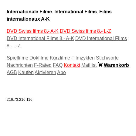
Internationale Filme. International Films. Films
internationaux A-K
DVD Swiss films 8.- A-K
DVD Swiss films 8.- L-Z
DVD international Films 8.- A-K
DVD international Films
8.- L-Z
Spielfilme
Dokfilme
Kurzfilme
Filmzyklen
Stichworte
Nachrichten
F-Rated
FAQ
Kontakt
Maillist
Warenkorb
AGB
Kaufen
Aktivieren
Abo
216.73.216.116