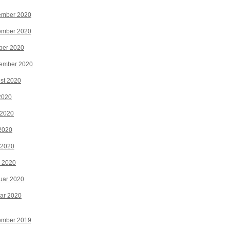
ember 2020
ember 2020
ber 2020
tember 2020
st 2020
 2020
 2020
2020
 2020
z 2020
uar 2020
ar 2020
ember 2019