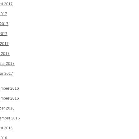
st 2017
 2017
 2017
2017
 2017
z 2017
uar 2017
ar 2017
ember 2016
ember 2016
ber 2016
tember 2016
st 2016
 2016