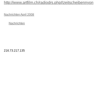
http://www.artfilm.ch/radiodrs.php#zeitscheibennyon
Nachrichten April 2008
Nachrichten
216.73.217.135