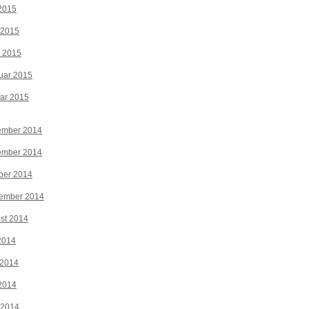
2015
 2015
z 2015
uar 2015
ar 2015
ember 2014
ember 2014
ber 2014
tember 2014
st 2014
 2014
 2014
2014
 2014