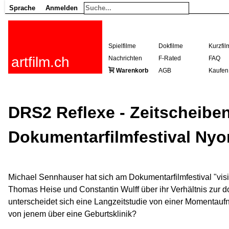
Sprache
Anmelden
Spielfilme
Dokfilme
Kurzfil
artfilm.ch
Nachrichten
F-Rated
FAQ
Warenkorb
AGB
Kaufen
DRS2 Reflexe - Zeitscheibe
Dokumentarfilmfestival Nyo
Michael Sennhauser hat sich am Dokumentarfilmfestival "vis
Thomas Heise und Constantin Wulff über ihr Verhältnis zur d
unterscheidet sich eine Langzeitstudie von einer Momentauf
von jenem über eine Geburtsklinik?