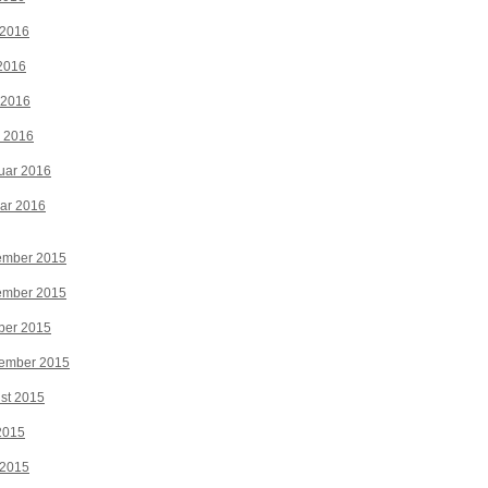
 2016
2016
 2016
z 2016
uar 2016
ar 2016
ember 2015
ember 2015
ber 2015
tember 2015
st 2015
 2015
 2015