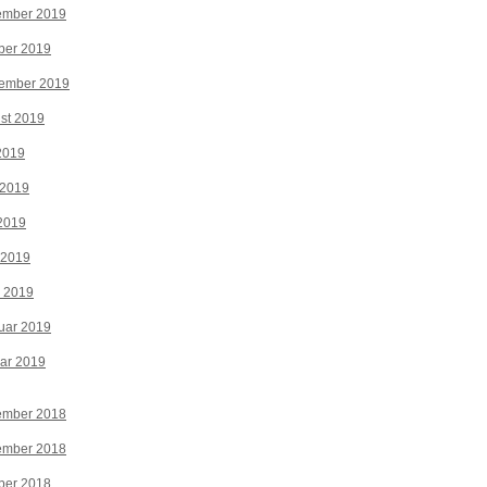
ember 2019
ber 2019
tember 2019
st 2019
 2019
 2019
2019
 2019
z 2019
uar 2019
ar 2019
ember 2018
ember 2018
ber 2018