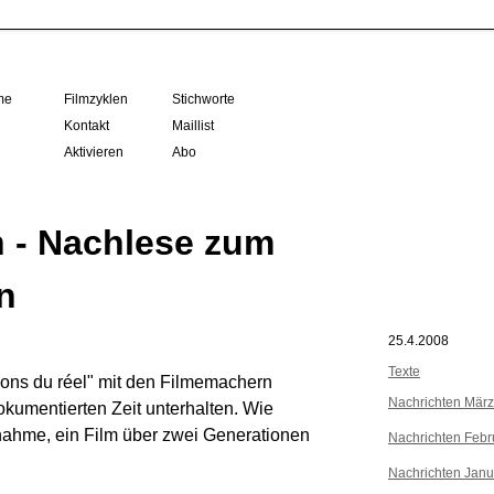
me
Filmzyklen
Stichworte
Kontakt
Maillist
Aktivieren
Abo
n - Nachlese zum
n
25.4.2008
Texte
ions du réel" mit den Filmemachern
Nachrichten Mär
okumentierten Zeit unterhalten. Wie
nahme, ein Film über zwei Generationen
Nachrichten Febr
Nachrichten Janu