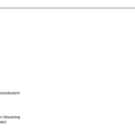
izerdeutsch
im Streaming
ate):