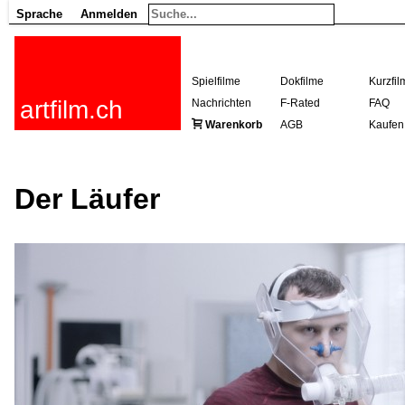
Sprache
Anmelden
Spielfilme
Dokfilme
Kurzfil
artfilm.ch
Nachrichten
F-Rated
FAQ
Warenkorb
AGB
Kaufen
Der Läufer
216.73.216.90