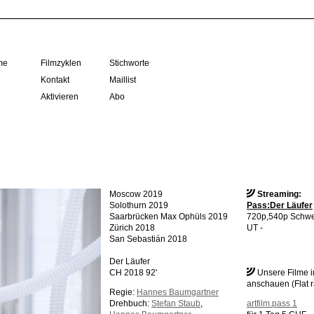
me
Filmzyklen
Stichworte
Kontakt
Maillist
Aktivieren
Abo
Moscow 2019
Streaming:
Solothurn 2019
Pass:Der Läufer
Saarbrücken Max Ophüls 2019
720p,540p Schwe
Zürich 2018
UT -
San Sebastián 2018
Der Läufer
CH 2018 92'
Unsere Filme 
anschauen (Flat r
Regie:
Hannes Baumgartner
Drehbuch:
Stefan Staub
,
artfilm.pass 1