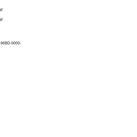
HF
HF
-96BD-0000-