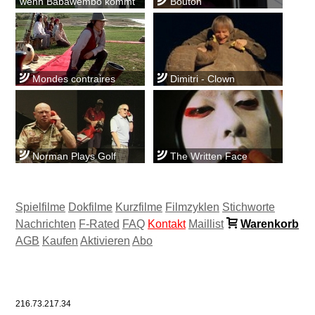
wenn Babawembo kommt
Bouton
Mondes contraires
Dimitri - Clown
Norman Plays Golf
The Written Face
Spielfilme
Dokfilme
Kurzfilme
Filmzyklen
Stichworte
Nachrichten
F-Rated
FAQ
Kontakt
Maillist
Warenkorb
AGB
Kaufen
Aktivieren
Abo
216.73.217.34