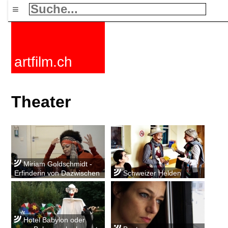
≡
artfilm.ch
Theater
Miriam Goldschmidt -
Erfinderin von Dazwischen
Schweizer Helden
Hotel Babylon oder