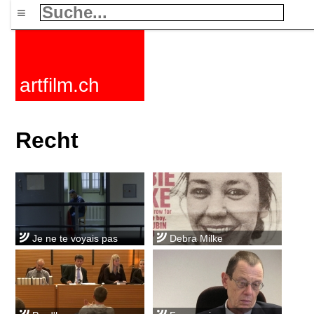
≡
artfilm.ch
Recht
Je ne te voyais pas
Debra Milke