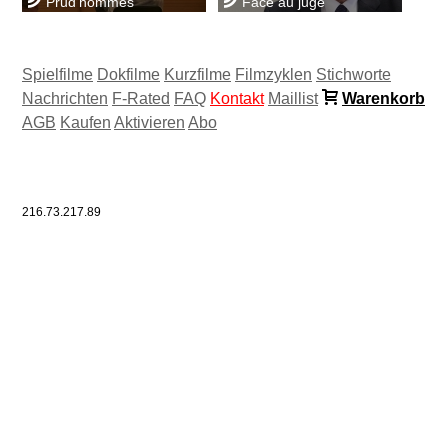
Prud'hommes
Face au juge
Spielfilme
Dokfilme
Kurzfilme
Filmzyklen
Stichworte
Nachrichten
F-Rated
FAQ
Kontakt
Maillist
Warenkorb
AGB
Kaufen
Aktivieren
Abo
216.73.217.89