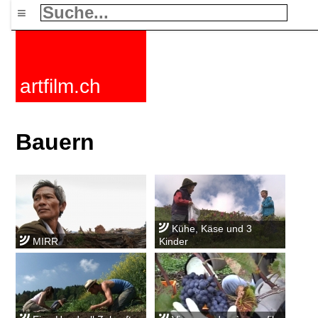
≡
artfilm.ch
Bauern
Kühe, Käse und 3
MIRR
Kinder