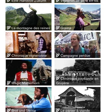
Eine Handvoll Zukunft
Vigneron de père en fils
La montagne des reines
Greina
Chronique vigneronne
Campagne perdue
Chronique paysanne en
Magic Matterhorn
Gruyère
Brot und Steine
Le panier à viande