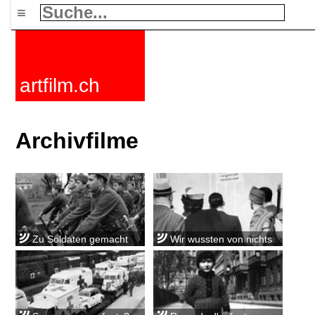
≡
artfilm.ch
Archivfilme
Zu Soldaten gemacht
Wir wussten von nichts