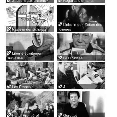
Secours aux enfants?
Regards d'enfants
Liebe in den Zeiten des
Nazis in der Schweiz
Krieges
Liberté étroitement
surveillée
Les Russes!
Les Français!
J
Halte! Frontière!
Gerettet