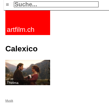
≡
artfilm.ch
Calexico
Thelma
Musik