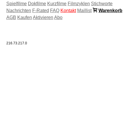
Spielfilme
Dokfilme
Kurzfilme
Filmzyklen
Stichworte
Nachrichten
F-Rated
FAQ
Kontakt
Maillist
Warenkorb
AGB
Kaufen
Aktivieren
Abo
216.73.217.0