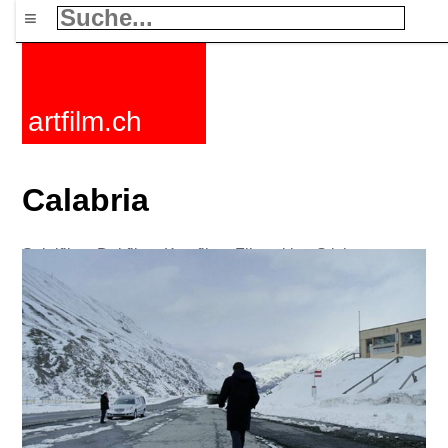
≡
artfilm.ch
Calabria
Spielfilme
Dokfilme
Kurzfilme
Filmzyklen
Stichworte
Nachrichten
F-Rated
FAQ
Kontakt
Maillist
Warenkorb
AGB
Kaufen
Aktivieren
Abo
216.73.217.36