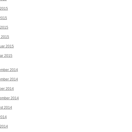
 2015
2015
 2015
z 2015
uar 2015
ar 2015
ember 2014
ember 2014
ber 2014
tember 2014
st 2014
 2014
 2014