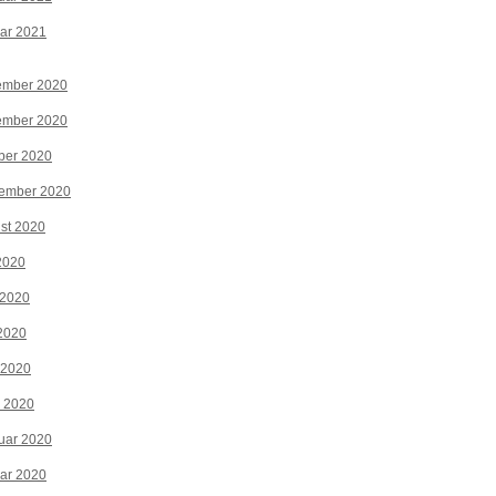
ar 2021
ember 2020
ember 2020
ber 2020
tember 2020
st 2020
 2020
 2020
2020
 2020
z 2020
uar 2020
ar 2020