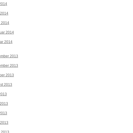
2014
 2014
z 2014
uar 2014
ar 2014
ember 2013
ember 2013
ber 2013
st 2013
 2013
 2013
2013
 2013
z 2013