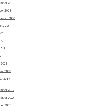
ember 2018
ber 2018
tember 2018
st 2018
 2018
 2018
2018
 2018
z 2018
uar 2018
ar 2018
ember 2017
ember 2017
ber 2017