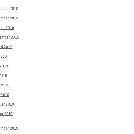
ember 2019
ember 2019
ber 2019
tember 2019
st 2019
 2019
 2019
2019
 2019
z 2019
uar 2019
ar 2019
ember 2018