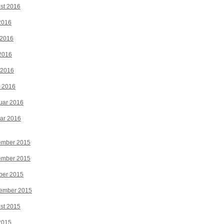
st 2016
 2016
 2016
2016
 2016
z 2016
uar 2016
ar 2016
ember 2015
ember 2015
ber 2015
tember 2015
st 2015
 2015