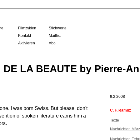
me
Filmzyklen
Stichworte
Kontakt
Maillist
Aktivieren
Abo
 DE LA BEAUTE by Pierre-An
9.2.2008
yone. I was born Swiss. But please, don't
C. F. Ramuz
ention of spoken literature earns him a
Texte
ors.
Nachrichten Mär
Nachrichten Febr