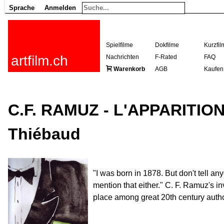
Sprache
Anmelden
Spielfilme
Dokfilme
Kurzfil
artfilm.ch
Nachrichten
F-Rated
FAQ
Warenkorb
AGB
Kaufen
C.F. RAMUZ - L'APPARITION
Thiébaud
"I was born in 1878. But don't tell an
mention that either." C. F. Ramuz's inv
place among great 20th century auth