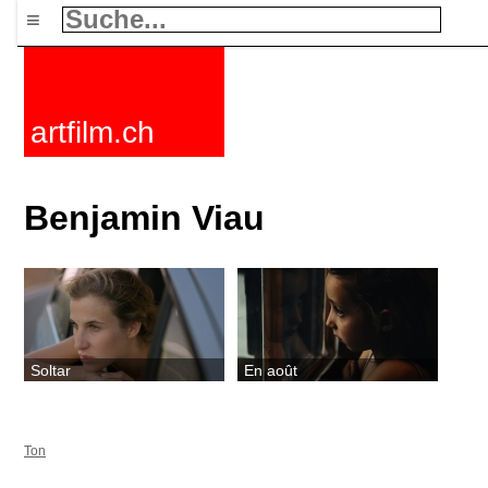
≡
artfilm.ch
Benjamin Viau
Soltar
En août
Ton