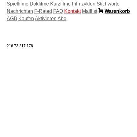
Spielfilme
Dokfilme
Kurzfilme
Filmzyklen
Stichworte
Nachrichten
F-Rated
FAQ
Kontakt
Maillist
Warenkorb
AGB
Kaufen
Aktivieren
Abo
216.73.217.178