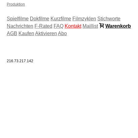
Produktion
Spielfilme
Dokfilme
Kurzfilme
Filmzyklen
Stichworte
Nachrichten
F-Rated
FAQ
Kontakt
Maillist
Warenkorb
AGB
Kaufen
Aktivieren
Abo
216.73.217.142