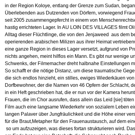
in der Region Koloye, entlang der Grenze zum Sudan, bega
Überlebenden aus Dutzenden von Dörfern, vorwiegend Fraue
seit 2005 zusammengepfercht in einem von Menschenrechts
hastig errichteten Lager. In AU LOIN DES VILLAGES filmt Ol
Alltag dieser Flüchtlinge, die von den Jenjaweed  aus dem 
operierenden arabischen Milizen aus ihrer Heimat vertrieben
eine ganze Region in dieses Lager versetzt, aufgrund von P
nichts angehen, meint hilflos ein Mann. Es gibt nur wenige 
Schwenks, der Filmemacher dreht halbnahe Einstellungen mit
So schafft er die nötige Distanz, um diese traumatische Geg
die sich endlos hinzieht, ein stilles, ewiges Wiederkäuen vo
Dorfbewohner, der die Namen von 46 Opfern der Schlacht, de
in ein Heft geschrieben hat, die er nun vor der Kamera herunt
Frauen, die im Chor ausrufen, dass allein das Leid [sie] töte
Film auch eine langsame Wiederkehr von sozialem Leben einf
langen Palaver über Jungfräulichkeit und die Höhe einer ver
für die Braut,Metapher für den Frauenaustausch, auf dem e
 so um aufzuzeigen, was dieses fortan strukturieren wird. Das