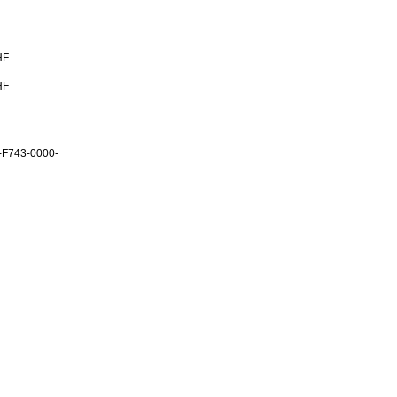
HF
HF
-F743-0000-