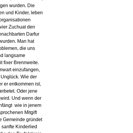
ngen wurden. Die
n und Kinder, leben
organisationen
ivier Zuchuat den
benachbarten Darfur
wurden. Man hat
roblemen, die uns
und langsame
 fixer Brennweite.
enwart einzufangen,
n Unglück. Wie der
r er entkommen ist,
erbetet. Oder jene
n wird. Und wenn der
ängt  wie in jenem
sprochenen Mitgift
ine Gemeinde gründet
 sanfte Kinderlied