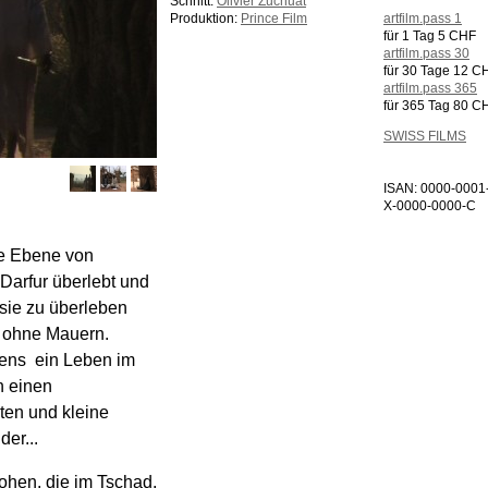
Schnitt:
Olivier Zuchuat
Produktion:
Prince Film
artfilm.pass 1
für 1 Tag 5 CHF
artfilm.pass 30
für 30 Tage 12 C
artfilm.pass 365
für 365 Tag 80 C
SWISS FILMS
ISAN: 0000-0001
X-0000-0000-C
die Ebene von
Darfur überlebt und
 sie zu überleben
s ohne Mauern.
ens  ein Leben im
n einen
ten und kleine
er...
hen, die im Tschad,