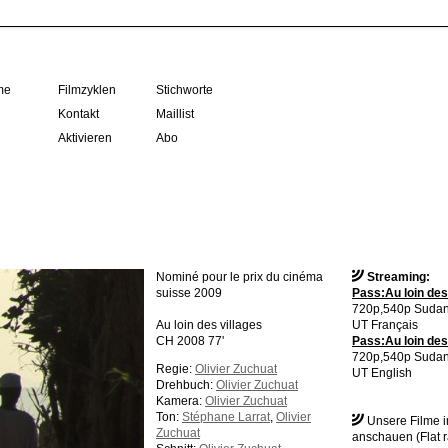
me
Filmzyklen
Stichworte
Kontakt
Maillist
Aktivieren
Abo
Nominé pour le prix du cinéma
Streaming:
suisse 2009
Pass:Au loin des 
720p,540p Sudan
Au loin des villages
UT Français
CH 2008 77'
Pass:Au loin des 
720p,540p Sudan
Regie:
Olivier Zuchuat
UT English
Drehbuch:
Olivier Zuchuat
Kamera:
Olivier Zuchuat
Ton:
Stéphane Larrat
,
Olivier
Unsere Filme 
Zuchuat
anschauen (Flat r