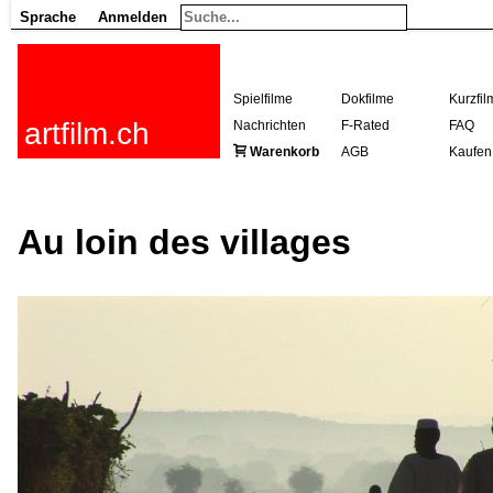
Sprache
Anmelden
Spielfilme
Dokfilme
Kurzfil
artfilm.ch
Nachrichten
F-Rated
FAQ
Warenkorb
AGB
Kaufen
Au loin des villages
216.73.217.70