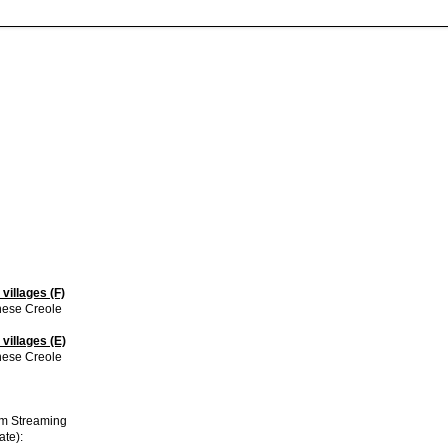
villages (F)
ese Creole
villages (E)
ese Creole
im Streaming
ate):