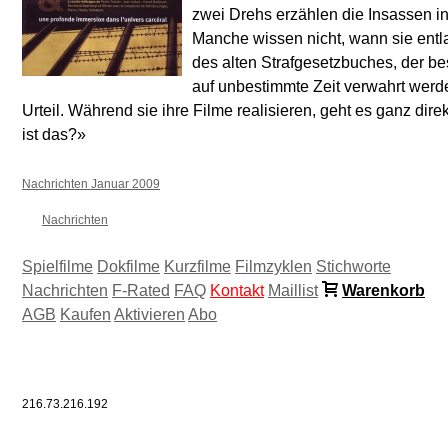
zwei Drehs erzählen die Insassen in 
Manche wissen nicht, wann sie entla
des alten Strafgesetzbuches, der bes
auf unbestimmte Zeit verwahrt werd
Urteil. Während sie ihre Filme realisieren, geht es ganz dir
ist das?»
Nachrichten Januar 2009
Nachrichten
Spielfilme
Dokfilme
Kurzfilme
Filmzyklen
Stichworte
Nachrichten
F-Rated
FAQ
Kontakt
Maillist
Warenkorb
AGB
Kaufen
Aktivieren
Abo
216.73.216.192