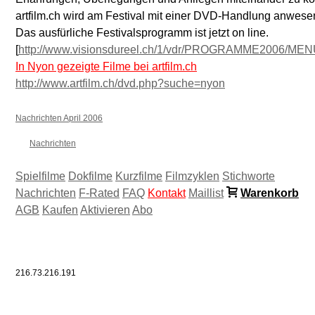
artfilm.ch wird am Festival mit einer DVD-Handlung anwese
Das ausfürliche Festivalsprogramm ist jetzt on line.
[
http://www.visionsdureel.ch/1/vdr/PROGRAMME2006/ME
In Nyon gezeigte Filme bei artfilm.ch
http://www.artfilm.ch/dvd.php?suche=nyon
Nachrichten April 2006
Nachrichten
Spielfilme
Dokfilme
Kurzfilme
Filmzyklen
Stichworte
Nachrichten
F-Rated
FAQ
Kontakt
Maillist
Warenkorb
AGB
Kaufen
Aktivieren
Abo
216.73.216.191