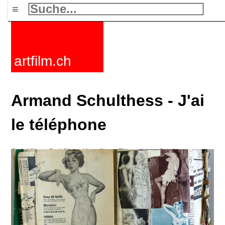
≡
artfilm.ch
Armand Schulthess - J'ai
le téléphone
Spielfilme
Dokfilme
Kurzfilme
Filmzyklen
Stichworte
Nachrichten
F-Rated
FAQ
Kontakt
Maillist
Warenkorb
AGB
Kaufen
Aktivieren
Abo
216.73.216.84