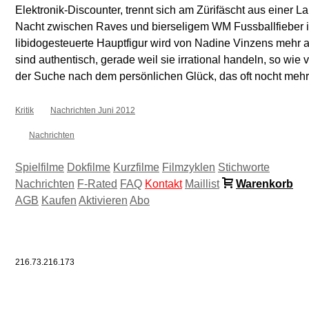
Elektronik-Discounter, trennt sich am Zürifäscht aus einer 
Nacht zwischen Raves und bierseligem WM Fussballfieber ih
libidogesteuerte Hauptfigur wird von Nadine Vinzens mehr a
sind authentisch, gerade weil sie irrational handeln, so wie 
der Suche nach dem persönlichen Glück, das oft nocht mehr 
Kritik
Nachrichten Juni 2012
Nachrichten
Spielfilme
Dokfilme
Kurzfilme
Filmzyklen
Stichworte
Nachrichten
F-Rated
FAQ
Kontakt
Maillist
Warenkorb
AGB
Kaufen
Aktivieren
Abo
216.73.216.173