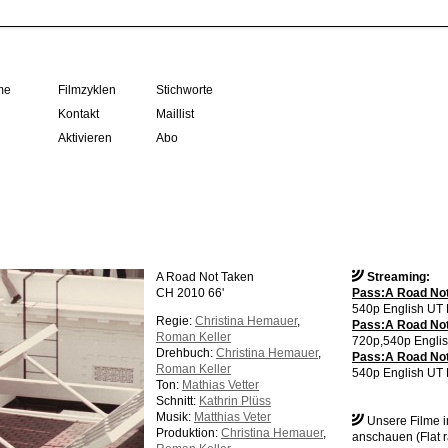
me
Filmzyklen
Stichworte
Kontakt
Maillist
Aktivieren
Abo
A Road Not Taken
Streaming:
CH 2010 66'
Pass:A Road Not
540p English UT
Regie:
Christina Hemauer
,
Pass:A Road Not
Roman Keller
720p,540p Englis
Drehbuch:
Christina Hemauer
,
Pass:A Road Not
Roman Keller
540p English UT 
Ton:
Mathias Vetter
Schnitt:
Kathrin Plüss
Musik:
Matthias Veter
Unsere Filme 
Produktion:
Christina Hemauer
,
anschauen (Flat r