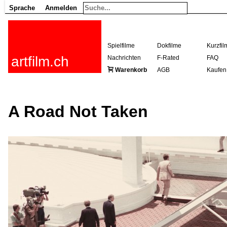
Sprache
Anmelden
Spielfilme
Dokfilme
Kurzfil
artfilm.ch
Nachrichten
F-Rated
FAQ
Warenkorb
AGB
Kaufen
A Road Not Taken
216.73.216.94