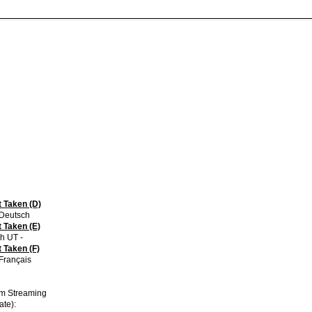
 Taken (D)
 Deutsch
 Taken (E)
h UT -
 Taken (F)
Français
im Streaming
ate):