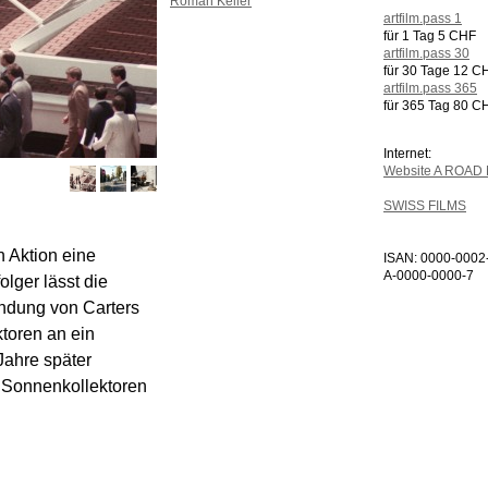
Roman Keller
artfilm.pass 1
für 1 Tag 5 CHF
artfilm.pass 30
für 30 Tage 12 C
artfilm.pass 365
für 365 Tag 80 C
Internet:
Website A ROAD
SWISS FILMS
n Aktion eine
ISAN: 0000-0002
A-0000-0000-7
lger lässt die
endung von Carters
toren an ein
Jahre später
 Sonnenkollektoren