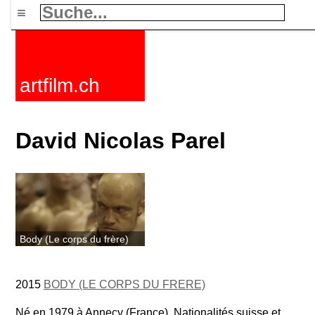
≡
artfilm.ch
David Nicolas Parel
Body (Le corps du frère)
2015
BODY (LE CORPS DU FRERE)
Né en 1979 à Annecy (France). Nationalités suisse et