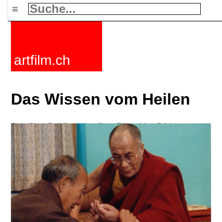
≡
artfilm.ch
Das Wissen vom Heilen
Spielfilme
Dokfilme
Kurzfilme
Filmzyklen
Stichworte
Nachrichten
F-Rated
FAQ
Kontakt
Maillist
Warenkorb
AGB
Kaufen
Aktivieren
Abo
216.73.217.88