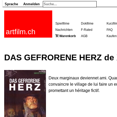
Sprache
Anmelden
Spielfilme
Dokfilme
Kurzfil
artfilm.ch
Nachrichten
F-Rated
FAQ
Warenkorb
AGB
Kaufen
DAS GEFRORENE HERZ de Xa
Deux marginaux deviennet ami. Quand 
convaincre le village de lui faire un
promettant un héritage fictif.