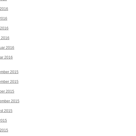
 2016
2016
 2016
z 2016
uar 2016
ar 2016
ember 2015
ember 2015
ber 2015
tember 2015
st 2015
 2015
 2015