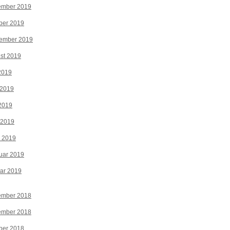
ember 2019
ber 2019
tember 2019
st 2019
 2019
 2019
2019
 2019
z 2019
uar 2019
ar 2019
ember 2018
ember 2018
ber 2018