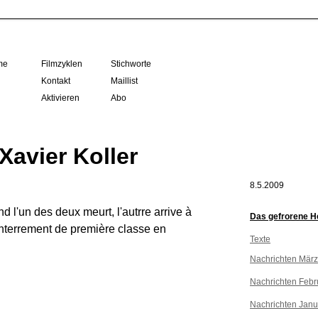
me
Filmzyklen
Stichworte
Kontakt
Maillist
Aktivieren
Abo
vier Koller
8.5.2009
l'un des deux meurt, l'autrre arrive à
Das gefrorene H
 enterrement de première classe en
Texte
Nachrichten Mär
Nachrichten Febr
Nachrichten Janu