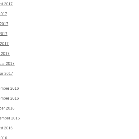
st 2017
 2017
 2017
2017
 2017
z 2017
uar 2017
ar 2017
ember 2016
ember 2016
ber 2016
tember 2016
st 2016
 2016