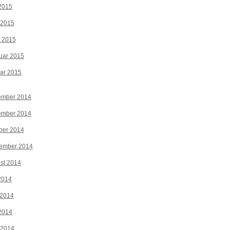
2015
 2015
z 2015
uar 2015
ar 2015
ember 2014
ember 2014
ber 2014
tember 2014
st 2014
 2014
 2014
2014
 2014