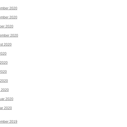
ember 2020
ember 2020
ber 2020
tember 2020
st 2020
 2020
 2020
2020
 2020
z 2020
uar 2020
ar 2020
ember 2019