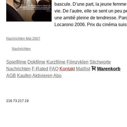
bascule. D'une part, la jeune femme
vie. De l'autre, elle se sent un peu 
une amitié pleine de tendresse. Pardo
Locarono 2006. Prix du cinéma suis
Nachrichten Mai 2007
Nachrichten
Spielfilme
Dokfilme
Kurzfilme
Filmzyklen
Stichworte
Nachrichten
F-Rated
FAQ
Kontakt
Maillist
Warenkorb
AGB
Kaufen
Aktivieren
Abo
216.73.217.19