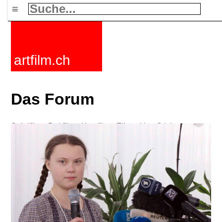
≡
artfilm.ch
Das Forum
Spielfilme
Dokfilme
Kurzfilme
Filmzyklen
Stichworte
Nachrichten
F-Rated
FAQ
Kontakt
Maillist
Warenkorb
AGB
Kaufen
Aktivieren
Abo
216.73.217.175