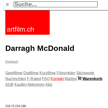
≡
artfilm.ch
Darragh McDonald
Drehbuch
Spielfilme
Dokfilme
Kurzfilme
Filmzyklen
Stichworte
Nachrichten
F-Rated
FAQ
Kontakt
Maillist
Warenkorb
AGB
Kaufen
Aktivieren
Abo
216.73.216.186