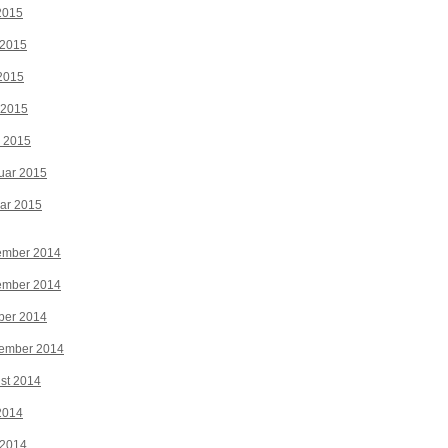
 2015
 2015
2015
 2015
z 2015
uar 2015
ar 2015
ember 2014
ember 2014
ber 2014
tember 2014
st 2014
 2014
 2014