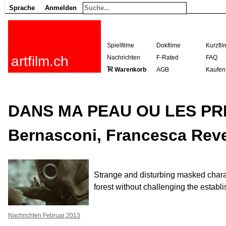
Sprache
Anmelden
Spielfilme
Dokfilme
Kurzfil
artfilm.ch
Nachrichten
F-Rated
FAQ
Warenkorb
AGB
Kaufen
DANS MA PEAU OU LES PRI
Bernasconi, Francesca Rev
Strange and disturbing masked charac
forest without challenging the establis
Nachrichten Februar 2013