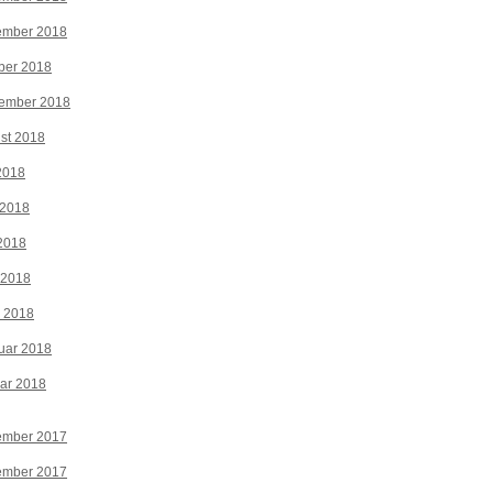
ember 2018
ber 2018
tember 2018
st 2018
 2018
 2018
2018
 2018
z 2018
uar 2018
ar 2018
ember 2017
ember 2017