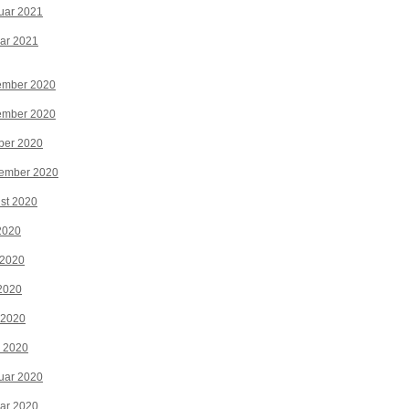
uar 2021
ar 2021
ember 2020
ember 2020
ber 2020
tember 2020
st 2020
 2020
 2020
2020
 2020
z 2020
uar 2020
ar 2020