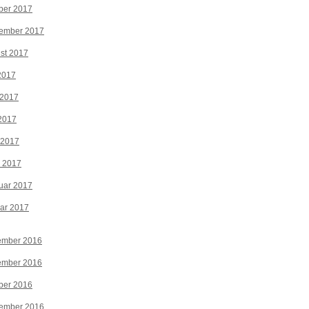
ber 2017
tember 2017
st 2017
 2017
 2017
2017
 2017
z 2017
uar 2017
ar 2017
ember 2016
ember 2016
ber 2016
tember 2016