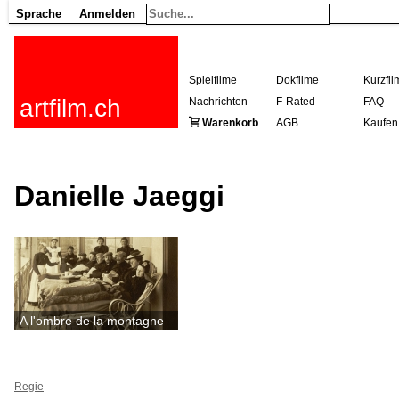
Sprache
Anmelden
Spielfilme
Dokfilme
Kurzfil
artfilm.ch
Nachrichten
F-Rated
FAQ
Warenkorb
AGB
Kaufen
Danielle Jaeggi
A l'ombre de la montagne
Regie