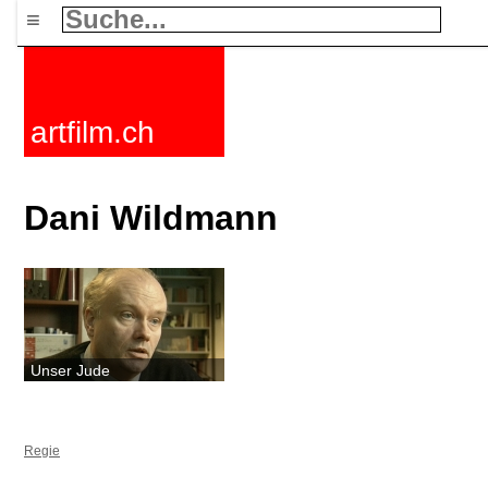
≡
artfilm.ch
Dani Wildmann
Unser Jude
Regie