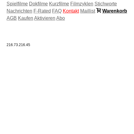
Spielfilme
Dokfilme
Kurzfilme
Filmzyklen
Stichworte
Nachrichten
F-Rated
FAQ
Kontakt
Maillist
Warenkorb
AGB
Kaufen
Aktivieren
Abo
216.73.216.45