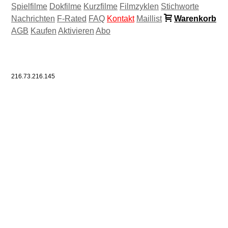
Spielfilme
Dokfilme
Kurzfilme
Filmzyklen
Stichworte
Nachrichten
F-Rated
FAQ
Kontakt
Maillist
Warenkorb
AGB
Kaufen
Aktivieren
Abo
216.73.216.145