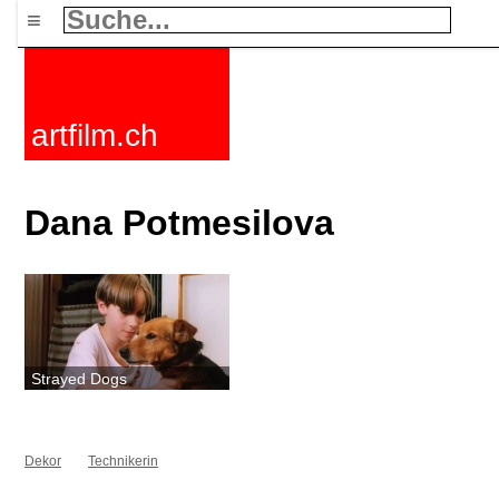
≡
artfilm.ch
Dana Potmesilova
Strayed Dogs
Dekor
Technikerin