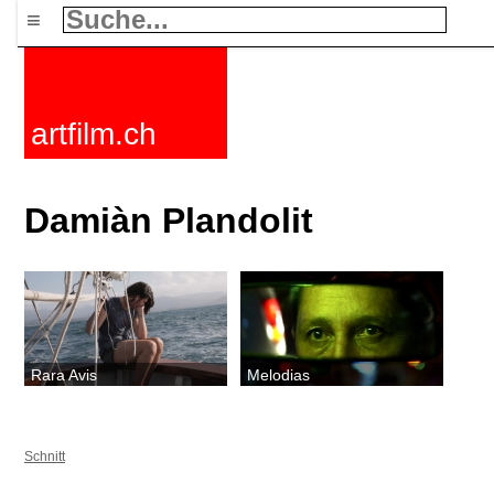
≡
artfilm.ch
Damiàn Plandolit
Rara Avis
Melodias
Schnitt