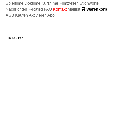
Spielfilme
Dokfilme
Kurzfilme
Filmzyklen
Stichworte
Nachrichten
F-Rated
FAQ
Kontakt
Maillist
Warenkorb
AGB
Kaufen
Aktivieren
Abo
216.73.216.40