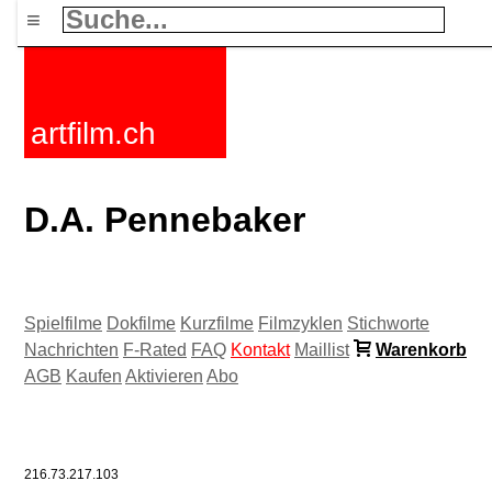
≡
artfilm.ch
D.A. Pennebaker
Spielfilme
Dokfilme
Kurzfilme
Filmzyklen
Stichworte
Nachrichten
F-Rated
FAQ
Kontakt
Maillist
Warenkorb
AGB
Kaufen
Aktivieren
Abo
216.73.217.103