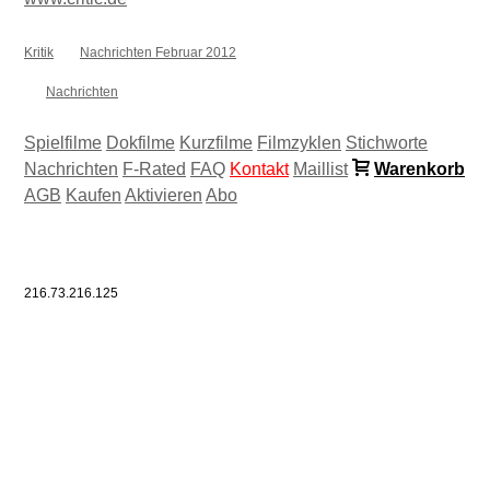
Kritik
Nachrichten Februar 2012
Nachrichten
Spielfilme
Dokfilme
Kurzfilme
Filmzyklen
Stichworte
Nachrichten
F-Rated
FAQ
Kontakt
Maillist
Warenkorb
AGB
Kaufen
Aktivieren
Abo
216.73.216.125