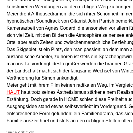
konstruierten Wendungen auf den richtigen Weg zu bringen.
Meier dreht Arthousedramen, die sich ihrer Schönheit immer
hypnotischen Soundtrack von Gitarrist John Parrish bemerk
Kameraarbeit von Agnès Godard, die ansonsten vor allem für 
sich viel Zeit, mit den Bildern die Atmosphäre seiner seel
Orte, aber auch Zeiten und zwischenmenschliche Beziehunge
Das Skigebiet ist ein Platz, den man passiert, an dem man ab
ausländische Arbeiter, zu hören ist stets ein Sprachengewir
man ins Tal vordringt, desto größer werden die braunen Gra
der Landschaft macht sich der langsame Wechsel von Wint
Veränderung für Simon ankündigt.
Meier geht mit ihrem Film keinen radikalen Weg. Im Vergleich
HAUT
haut trotz seines Ästhetizismus stärker einem Realis
Erzählung. Doch gerade in HOME schien diese Freiheit auch 
Ausgangsidee stand etwas selbstverliebt im Vordergrund. G
entsprechende Form gefunden: ein Familiendrama, das sich
Familie auszeichnet und stets an den richtigen Stellen offen 
www.critic.de