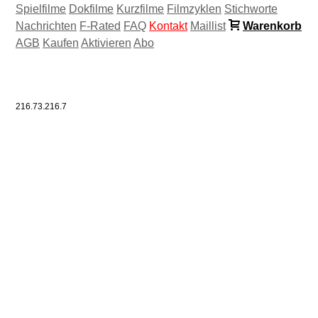
Spielfilme
Dokfilme
Kurzfilme
Filmzyklen
Stichworte
Nachrichten
F-Rated
FAQ
Kontakt
Maillist
Warenkorb
AGB
Kaufen
Aktivieren
Abo
216.73.216.7