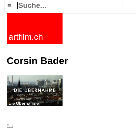
≡
artfilm.ch
Corsin Bader
Die Übernahme
Ton