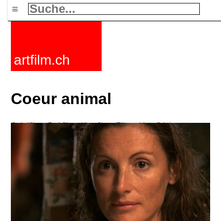
≡
artfilm.ch
Coeur animal
Spielfilme
Dokfilme
Kurzfilme
Filmzyklen
Stichworte
Nachrichten
F-Rated
FAQ
Kontakt
Maillist
Warenkorb
AGB
Kaufen
Aktivieren
Abo
216.73.216.229