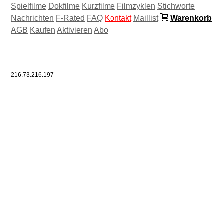
Spielfilme
Dokfilme
Kurzfilme
Filmzyklen
Stichworte
Nachrichten
F-Rated
FAQ
Kontakt
Maillist
Warenkorb
AGB
Kaufen
Aktivieren
Abo
216.73.216.197