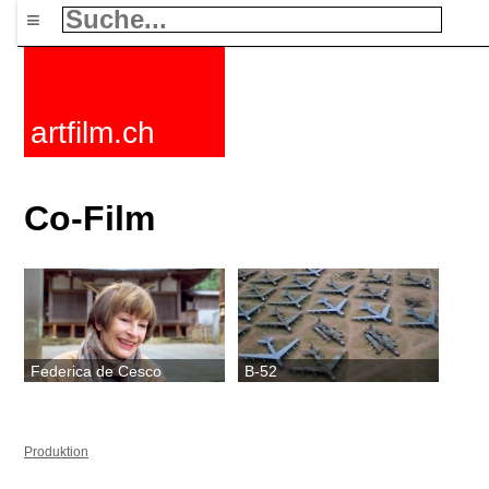
≡
artfilm.ch
Co-Film
Federica de Cesco
B-52
Produktion