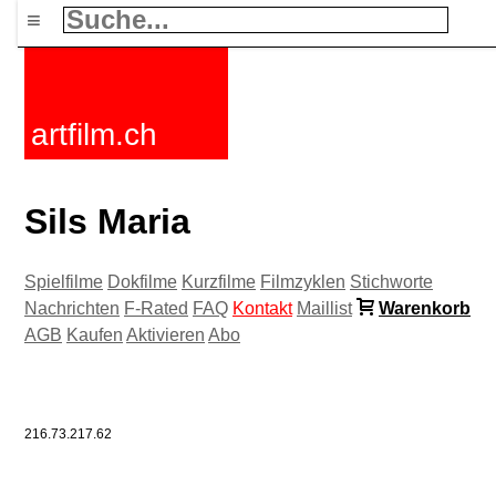
≡
artfilm.ch
Sils Maria
Spielfilme
Dokfilme
Kurzfilme
Filmzyklen
Stichworte
Nachrichten
F-Rated
FAQ
Kontakt
Maillist
Warenkorb
AGB
Kaufen
Aktivieren
Abo
216.73.217.62