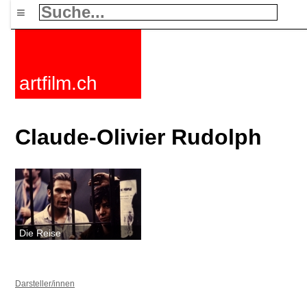
≡
artfilm.ch
Claude-Olivier Rudolph
Die Reise
Darsteller/innen