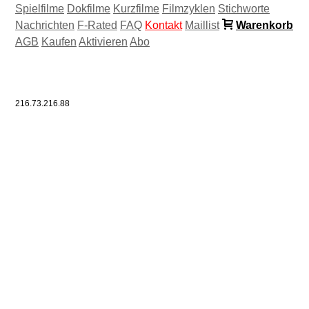
Spielfilme
Dokfilme
Kurzfilme
Filmzyklen
Stichworte
Nachrichten
F-Rated
FAQ
Kontakt
Maillist
Warenkorb
AGB
Kaufen
Aktivieren
Abo
216.73.216.88