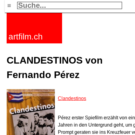
≡
artfilm.ch
CLANDESTINOS von
Fernando Pérez
Clandestinos
Pérez erster Spiefilm erzählt von ei
Jahren in den Untergrund geht, um g
Prompt geraten sie ins Kreuzfeuer 