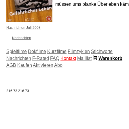
müssen ums blanke Überleben käm
Nachrichten Juli 2008
Nachrichten
Spielfilme
Dokfilme
Kurzfilme
Filmzyklen
Stichworte
Nachrichten
F-Rated
FAQ
Kontakt
Maillist
Warenkorb
AGB
Kaufen
Aktivieren
Abo
216.73.216.73