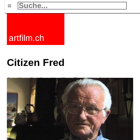
≡
artfilm.ch
Citizen Fred
Spielfilme
Dokfilme
Kurzfilme
Filmzyklen
Stichworte
Nachrichten
F-Rated
FAQ
Kontakt
Maillist
Warenkorb
AGB
Kaufen
Aktivieren
Abo
216.73.216.59