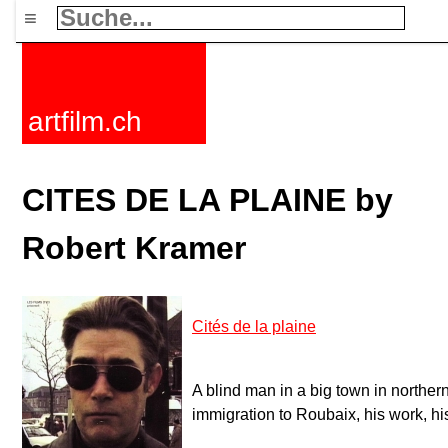
≡
artfilm.ch
CITES DE LA PLAINE by
Robert Kramer
Cités de la plaine
A blind man in a big town in northe
immigration to Roubaix, his work, hi