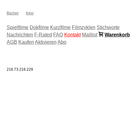
Bücher
Kino
Spielfilme
Dokfilme
Kurzfilme
Filmzyklen
Stichworte
Nachrichten
F-Rated
FAQ
Kontakt
Maillist
Warenkorb
AGB
Kaufen
Aktivieren
Abo
216.73.216.229