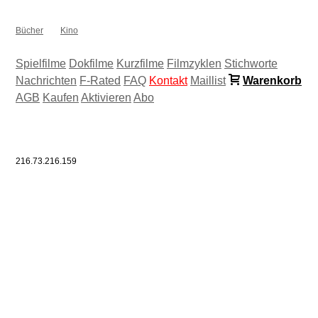
Bücher
Kino
Spielfilme
Dokfilme
Kurzfilme
Filmzyklen
Stichworte
Nachrichten
F-Rated
FAQ
Kontakt
Maillist
Warenkorb
AGB
Kaufen
Aktivieren
Abo
216.73.216.159