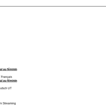
l au féminin
 Français
l au féminin
eutsch UT
im Streaming