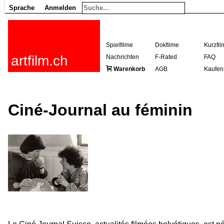
Sprache
Anmelden
Spielfilme
Dokfilme
Kurzfil
artfilm.ch
Nachrichten
F-Rated
FAQ
Warenkorb
AGB
Kaufen
Ciné-Journal au féminin
216.73.216.20