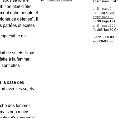
é, sous sa forme
Mit:
Geneviève Perret
anschauen (Flat r
tion était d'être
artfilm.pass 1
ment notre peuple et
für 1 Tag 5 CHF
artfilm.pass 30
olonté de défense". Il
für 30 Tage 12 C
 parlées et écrites".
artfilm.pass 365
für 365 Tag 80 C
 respectable de
ISAN: 0000-0000
Z-0000-0000-6
tail de sujets. Nous
faite à la femme:
sont-elles
?
r la base des
ort avec les sujets
herche des femmes
e mais non moins