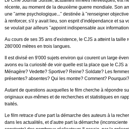
Le Ciné Journal Suisse, actualités filmées helvétiques, est n
récente, au moment de la deuxième guerre mondiale. Son ambi
une "arme psychologique..." destinée à "renseigner objective
à renforcer, s'il y avait lieu, son esprit d'indépendance et sa v
se voulait par ailleurs "appoint indispensable aux informations
Au cours de ses 35 ans d'existence, le CJS a atteint la taille
280'000 mètres en trois langues.
Il est divisé en 9'000 sujets environ qui courent un large éven
avons eu la curiosité de voir quelle est la place que le CJS a 
Ménagère? Vedette? Sportive? Reine? Soldate? Les femmes 
présentes? absentes? Qui les montre? Comment? Pourquoi
Autant de questions auxquelles le film cherche à répondre su
originaux eux-mêmes et de recherches et statistiques en rapp
traités.
Le film retrace d'une part la démarche des auteurs à la rec
dans les actualités, et d'autre part la démarche (inconscient