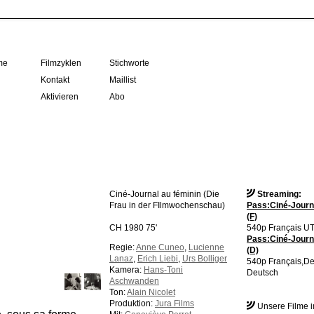
me
Filmzyklen
Stichworte
Kontakt
Maillist
Aktivieren
Abo
Ciné-Journal au féminin
(Die
Streaming:
Frau in der FIlmwochenschau)
Pass:Ciné-Journa
(F)
CH 1980 75'
540p Français UT
Pass:Ciné-Journa
Regie:
Anne Cuneo
,
Lucienne
(D)
Lanaz
,
Erich Liebi
,
Urs Bolliger
540p Français,D
Kamera:
Hans-Toni
Deutsch
Aschwanden
Ton:
Alain Nicolet
Produktion:
Jura Films
Unsere Filme 