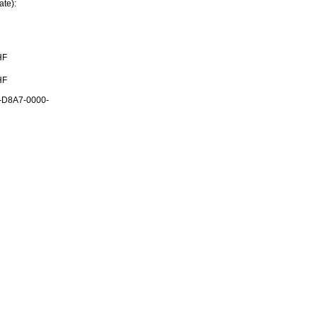
ate):
HF
HF
-D8A7-0000-