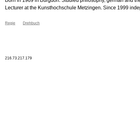
Born in 1969 in Burgdorf. Studied philosophy, german and theat
Lecturer at the Kunsthochschule Metzingen. Since 1999 indepe
Regie
Drehbuch
216.73.217.179