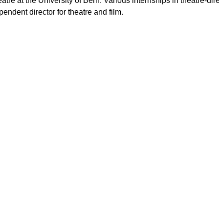
re at the University of Bern. Various internships in theatre-dire
ndent director for theatre and film.