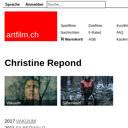
Sprache
Anmelden
Spielfilme
Dokfilme
Kurzfil
artfilm.ch
Nachrichten
F-Rated
FAQ
Warenkorb
AGB
Kaufen
Christine Repond
Vakuum
Silberwald
2017
VAKUUM