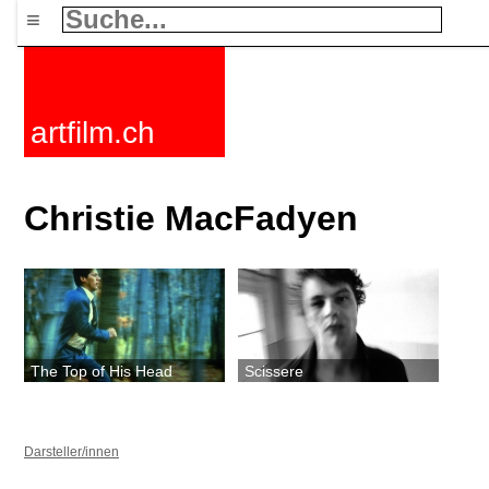
≡
artfilm.ch
Christie MacFadyen
The Top of His Head
Scissere
Darsteller/innen