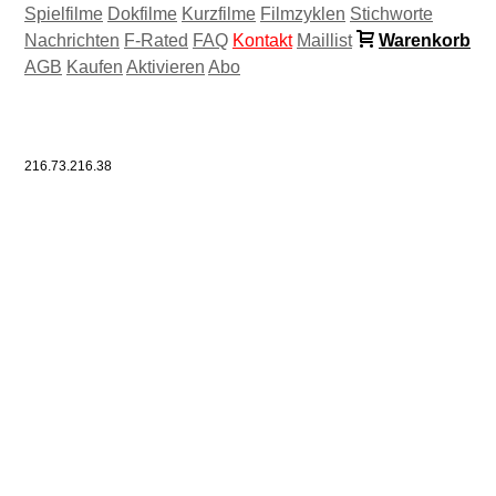
Spielfilme
Dokfilme
Kurzfilme
Filmzyklen
Stichworte
Nachrichten
F-Rated
FAQ
Kontakt
Maillist
Warenkorb
AGB
Kaufen
Aktivieren
Abo
216.73.216.38